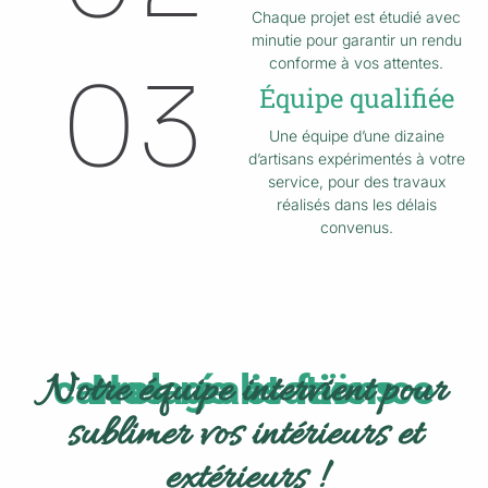
Chaque projet est étudié avec
minutie pour garantir un rendu
conforme à vos attentes.
03
Équipe qualifiée
Une équipe d’une dizaine
d’artisans expérimentés à votre
service, pour des travaux
réalisés dans les délais
convenus.
Notre équipe intervient pour
Nos réalisations carrelage et faïence
sublimer vos intérieurs et
extérieurs !