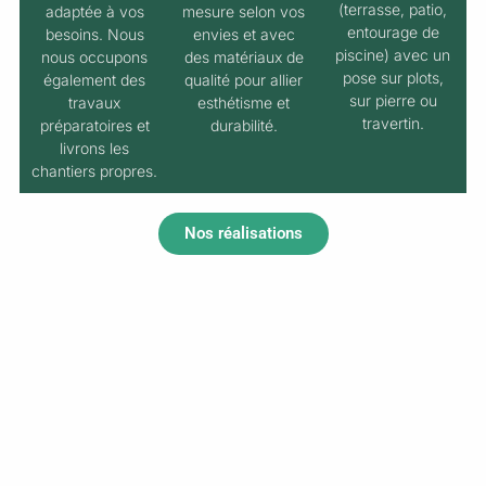
(terrasse, patio,
adaptée à vos
mesure selon vos
entourage de
besoins. Nous
envies et avec
piscine) avec un
nous occupons
des matériaux de
pose sur plots,
également des
qualité pour allier
sur pierre ou
travaux
esthétisme et
travertin.
préparatoires et
durabilité.
livrons les
chantiers propres.
Nos réalisations